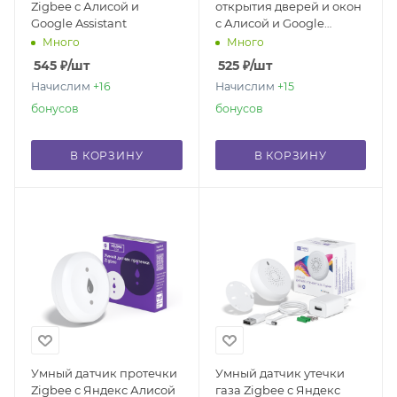
Zigbee с Алисой и
открытия дверей и окон
Google Assistant
с Алисой и Google
Assistant
Много
Много
545
₽
/шт
525
₽
/шт
Начислим
+16
Начислим
+15
бонусов
бонусов
В КОРЗИНУ
В КОРЗИНУ
Умный датчик протечки
Умный датчик утечки
Zigbee с Яндекс Алисой
газа Zigbee с Яндекс