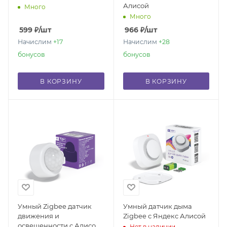
Алисой
Много
Много
599
₽
/шт
966
₽
/шт
Начислим
+17
Начислим
+28
бонусов
бонусов
В КОРЗИНУ
В КОРЗИНУ
Умный Zigbee датчик
Умный датчик дыма
движения и
Zigbee с Яндекс Алисой
освещенности с Алисой
Нет в наличии