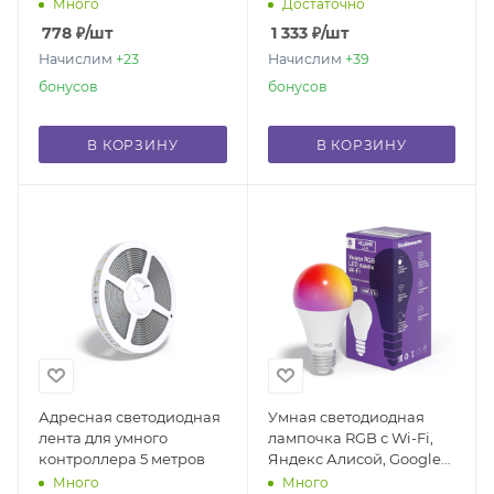
Home, Марусей, Smart
Яндекс Алисой,
Много
Достаточно
Bulb E27 15W
Марусей, Google Home,
778
₽
/шт
1 333
₽
/шт
Smart Night Light 3W
Начислим
+23
Начислим
+39
бонусов
бонусов
В КОРЗИНУ
В КОРЗИНУ
Адресная светодиодная
Умная светодиодная
лента для умного
лампочка RGB с Wi-Fi,
контроллера 5 метров
Яндекс Алисой, Google
Home, Марусей, Smart
Много
Много