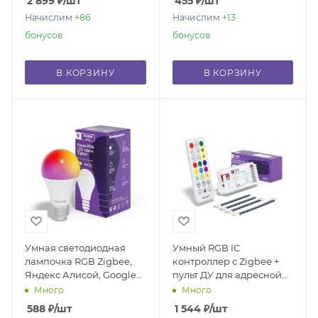
2 899
₽
/шт
455
₽
/шт
Начислим
+86
Начислим
+13
бонусов
бонусов
В КОРЗИНУ
В КОРЗИНУ
Умная светодиодная
Умный RGB IC
лампочка RGB Zigbee,
контроллер с Zigbee +
Яндекс Алисой, Google
пульт ДУ для адресной
Home, Марусей, Smart
ленты с Яндекс Алисой
Много
Много
Bulb E27 10W
588
₽
/шт
1 544
₽
/шт