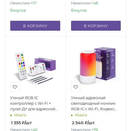
Начислим
+17
Начислим
+46
бонусов
бонусов
В КОРЗИНУ
В КОРЗИНУ
Умный RGB IC
Умный адресный
контроллер с Wi-Fi +
светодиодный ночник
пульт ДУ для адресной
RGB IC с Wi-Fi, Яндекс
ленты с Яндекс Алисой
Алисой, Марусей,
Много
Много
Google Home, Smart
1 355
₽
/шт
2 540
₽
/шт
Table Light 6W
Начислим
+40
Начислим
+76