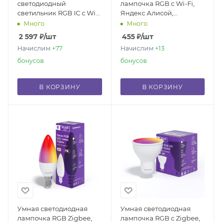
светодиодный
лампочка RGB с Wi-Fi,
светильник RGB IC с Wi-
Яндекс Алисой,
Fi + пульт ДУ, Яндекс
Марусей, Google Home,
Много
Много
Алисой, Google Home
Smart bulb GU10
2 597
₽
/шт
455
₽
/шт
50W
Начислим
+77
Начислим
+13
бонусов
бонусов
В КОРЗИНУ
В КОРЗИНУ
Умная светодиодная
Умная светодиодная
лампочка RGB Zigbee,
лампочка RGB с Zigbee,