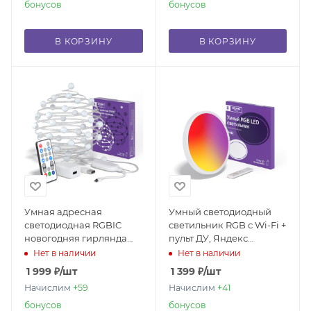
бонусов
бонусов
В КОРЗИНУ
В КОРЗИНУ
Умная адресная
Умный светодиодный
светодиодная RGBIC
светильник RGB с Wi-Fi +
новогодняя гирлянда
пульт ДУ, Яндекс
"шарики"
Алисой, Марусей,
Нет в наличии
Нет в наличии
Google Home, Smart
1 999
₽
/шт
1 399
₽
/шт
Ceiling Light 24W
Начислим
+59
Начислим
+41
бонусов
бонусов