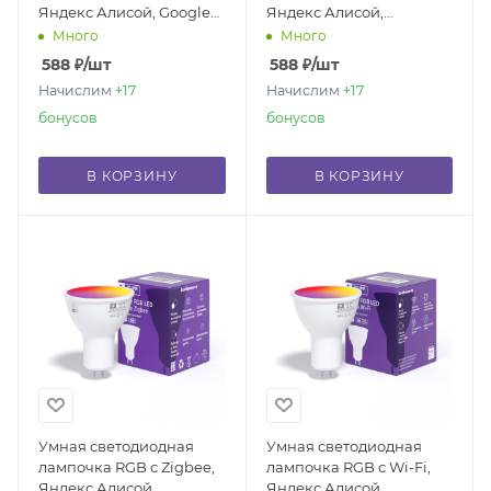
Яндекс Алисой, Google
Яндекс Алисой,
Home, Марусей, Smart
Марусей, Google Home,
Много
Много
Bulb E14 5W
Smart bulb GU10
588
₽
/шт
588
₽
/шт
Начислим
+17
Начислим
+17
бонусов
бонусов
В КОРЗИНУ
В КОРЗИНУ
Умная светодиодная
Умная светодиодная
лампочка RGB с Zigbee,
лампочка RGB с Wi-Fi,
Яндекс Алисой,
Яндекс Алисой,