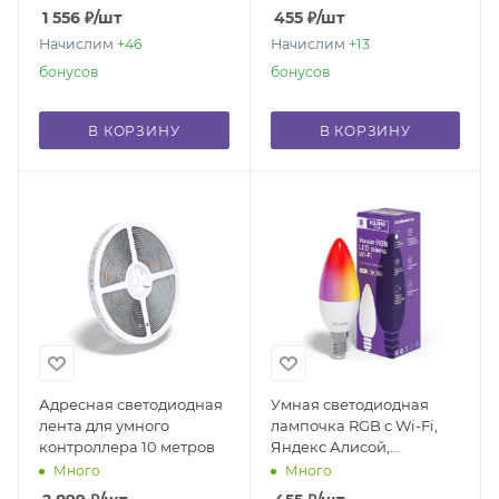
Bulb E27 10W
1 556
₽
/шт
455
₽
/шт
Начислим
+46
Начислим
+13
бонусов
бонусов
В КОРЗИНУ
В КОРЗИНУ
Адресная светодиодная
Умная светодиодная
лента для умного
лампочка RGB с Wi-Fi,
контроллера 10 метров
Яндекс Алисой,
Марусей, Google Home,
Много
Много
Smart bulb E14 5W