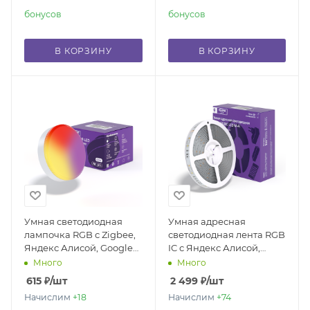
бонусов
бонусов
В КОРЗИНУ
В КОРЗИНУ
Умная светодиодная
Умная адресная
лампочка RGB с Zigbee,
светодиодная лента RGB
Яндекс Алисой, Google
IC с Яндекс Алисой,
Home, Smart bulb GX53
Марусей, Google Home,
Много
Много
7W
Wi-Fi, Smart LED
615
₽
/шт
2 499
₽
/шт
Lightstrip IP54 24W 5
Начислим
+18
Начислим
+74
метров