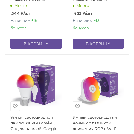
Марусей, Google Home,
Марусей, Google Home,
Много
Много
Smart bulb GU5.3
Smart bulb GU5.3
544
₽
/шт
455
₽
/шт
Начислим
+16
Начислим
+13
бонусов
бонусов
В КОРЗИНУ
В КОРЗИНУ
Умная светодиодная
Умный светодиодный
лампочка RGB с Wi-Fi,
ночник с датчиком
Яндекс Алисой, Google
движения RGB с Wi-Fi,