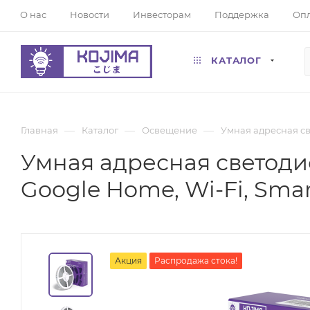
О нас
Новости
Инвесторам
Поддержка
Опл
КАТАЛОГ
—
—
—
Главная
Каталог
Освещение
Умная адресная све
Умная адресная светоди
Google Home, Wi-Fi, Smar
Акция
Распродажа стока!