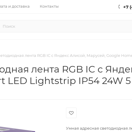
ата и доставка
Контакты
+7 
тодиодная лента RGB IC с Яндекс Алисой, Марусей, Google Home, 
одная лента RGB IC с Янде
t LED Lightstrip IP54 24W 
Умная адресная светодиодная ле