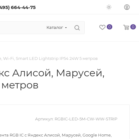
(495) 664-44-75
0
0
Каталог
Wi-Fi, Smart LED Lightstrip IP54 24W 5 метров
кс Алисой, Марусей,
5 метров
Артикул:
RGBIC-LED-5M-CW-WW-STRIP
нта RGB IC с Яндекс Алисой, Марусей, Google Home,