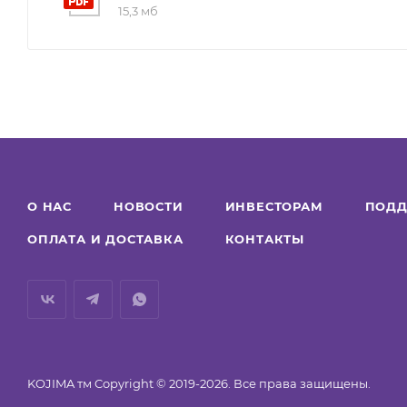
15,3 мб
* Питание 110-240В, 50/60Гц; 12В, 2А
* Беспроводная связь Wi-Fi 2,4ГГц 802.11b/g/n, Bluetoo
* Кол-во светодиодов на 1м:
- 90 шт 5050RGB(30)+2835WW(30)+2835W(30)
- 10 шт RGB IC+CCT 2700K-6500K
* Ширина ленты 12 мм
* Встроенный микрофон
* IR Пульт ДУ в комплекте
* Степень защиты IP54 (лента), IP20 (контроллер)
О НАС
НОВОСТИ
ИНВЕСТОРАМ
ПОДД
* Срок службы 25000 часов
ОПЛАТА И ДОСТАВКА
КОНТАКТЫ
KOJIMA тм Copyright © 2019-2026. Все права защищены.