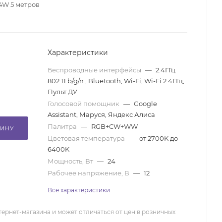
24W 5 метров
Характеристики
Беспроводные интерфейсы
—
2.4ГГц
802.11 b/g/n , Bluetooth, Wi-Fi, Wi-Fi 2.4ГГц,
Пульт ДУ
Голосовой помощник
—
Google
Assistant, Маруся, Яндекс Алиса
Палитра
—
RGB+CW+WW
ЗИНУ
Цветовая температура
—
от 2700K до
6400K
Мощность, Вт
—
24
Рабочее напряжение, В
—
12
Все характеристики
тернет-магазина и может отличаться от цен в розничных