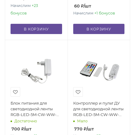
Начислим
+23
60
₽
/шт
бонусов
Начислим
+1
бонусов
В КОРЗИНУ
В КОРЗИНУ
Блок питания для
Контроллер и пульт ДУ
светодиодной ленты
для светодиодной ленты
RGB-LED-5M-CW-WW-
RGB-LED-5M-CW-WW-
STRIP
STRIP
Достаточно
Мало
700
₽
/шт
770
₽
/шт