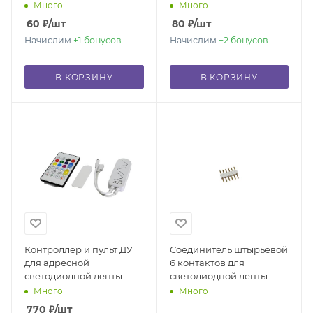
STRIP Г-образный
светодиодной ленты к
Много
Много
контроллеру 5 PIN
60
₽
/шт
80
₽
/шт
Начислим
+1
бонусов
Начислим
+2
бонусов
В КОРЗИНУ
В КОРЗИНУ
Контроллер и пульт ДУ
Соединитель штырьевой
для адресной
6 контактов для
светодиодной ленты
светодиодной ленты
RGBIC-LED-5M-CW-WW-
RGB-LED-5M-CW-WW-
Много
Много
STRIP
STRIP
770
₽
/шт