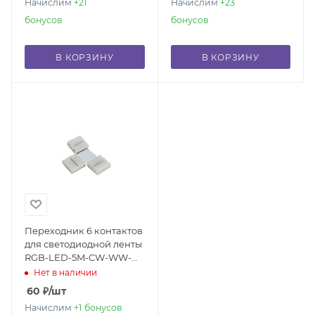
Начислим
+21
Начислим
+23
бонусов
бонусов
В КОРЗИНУ
В КОРЗИНУ
Переходник 6 контактов
для светодиодной ленты
RGB-LED-5M-CW-WW-
STRIP T-образный
Нет в наличии
60
₽
/шт
Начислим
+1
бонусов