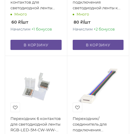
контактов для
подключения
светодиодной ленты
светодиодной ленты к
RGBIC-LED-5M-CW-WW-
контроллеру 5 PIN
Много
Много
STRIP
60
₽
/шт
80
₽
/шт
Начислим
+1
бонусов
Начислим
+2
бонусов
В КОРЗИНУ
В КОРЗИНУ
Переходник 6 контактов
Переходник/
для светодиодной ленты
соединитель для
RGB-LED-5M-CW-WW-
подключения