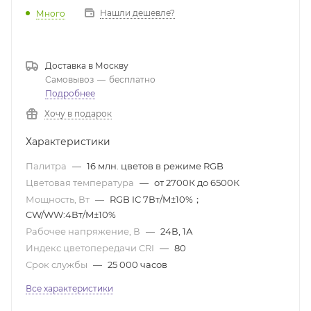
Нашли дешевле?
Много
Доставка в
Москву
Самовывоз
—
бесплатно
Подробнее
Хочу в подарок
Характеристики
Палитра
—
16 млн. цветов в режиме RGB
Цветовая температура
—
от 2700К до 6500К
Мощность, Вт
—
RGB IC 7Вт/M±10%；
CW/WW:4Вт/M±10%
Рабочее напряжение, В
—
24В, 1А
Индекс цветопередачи CRI
—
80
Срок службы
—
25 000 часов
Все характеристики