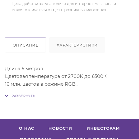
Цена действительна только для интернет-магазина и
может отличаться от цен в розничных магазинах
ОПИСАНИЕ
ХАРАКТЕРИСТИКИ
Длина 5 метров
Цветовая температура от 2700К до 6500К
16 млн. цветов в режиме RGB
Мощность RGB IC 7Вт/M±10%；CW/WW:4Вт/M±10%
Световой поток 300 Лм/м
Питание 24В, 1А
Кол-во светодиодов на 1м:
Общее кол-во 90 шт -
О НАС
НОВОСТИ
ИНВЕСТОРАМ
5050RGB(30)+2835WW(30)+2835W(30) CCT 2700K-
6500K